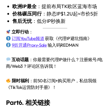
欧洲IP最全
：提前布局TK欧区蓝海市场
价格碾压同行
：静态IP$1.2U起≈市价5折
售后无忧
：低分IP秒换新
立即行动
：
订阅YouTube频道
获取《代理IP避坑指南》
9折开通Proxy-Sale
输入码REDMAN
互动话题
：你最需要代理IP做什么？注册账号/电
商/Web3？评论区告诉我！
限时福利
：前50名订阅+购买用户，私信我领
《TikTok运营防封手册》！
Part6. 相关链接