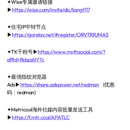
✦Wise专属邀请链接
▶
https://wise.com/invite/dic/liangt117
✦住宅IP中转节点
▶
https://gorelay.net/#register/ORVTRRJMAS
✦TK千粉号▶
https://www.mythsocial.com/?
affId=Rsbzz6IY7c
✦最强指纹浏览器
Ads▶
https://share.adspower.net/redman
(优惠
码：redman)
✦Metricool海外社媒内容批量发送工具
▶
https://f.mtr.cool/APATLC