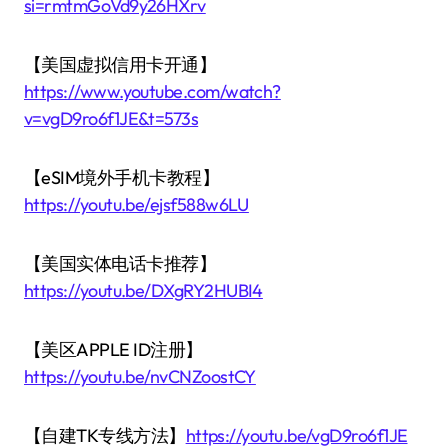
si=rmtmGoVd9y26HXrv
【美国虚拟信用卡开通】
https://www.youtube.com/watch?
v=vgD9ro6f1JE&t=573s
【eSIM境外手机卡教程】
https://youtu.be/ejsf588w6LU
【美国实体电话卡推荐】
https://youtu.be/DXgRY2HUBI4
【美区APPLE ID注册】
https://youtu.be/nvCNZoostCY
【自建TK专线方法】
https://youtu.be/vgD9ro6f1JE