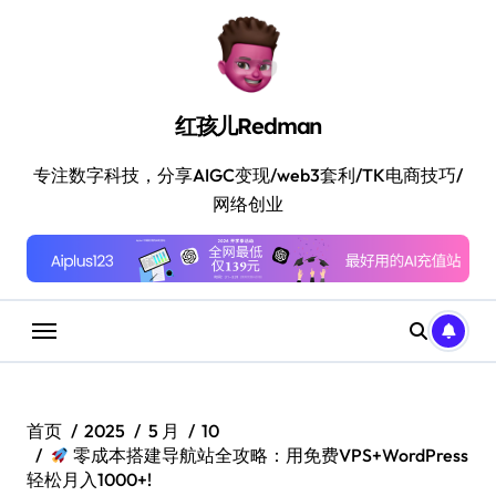
跳
转
到
内
容
红孩儿Redman
专注数字科技，分享AIGC变现/web3套利/TK电商技巧/
网络创业
首页
2025
5 月
10
零成本搭建导航站全攻略：用免费VPS+WordPress
轻松月入1000+!