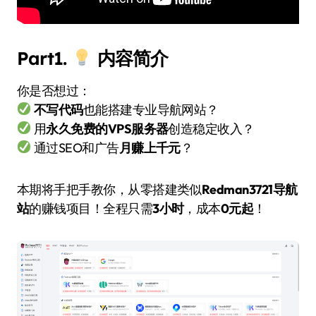
Part1.
内容简介
你是否想过：
不写代码
也能搭建专业导航网站？
用
永久免费的VPS服务器
创造稳定收入？
通过SEO和广告
月赚上千元
？
本期将手把手教你，从零搭建类似
Redman3721导航
站
的赚钱项目！全程只需
3小时
，成本
0元起
！