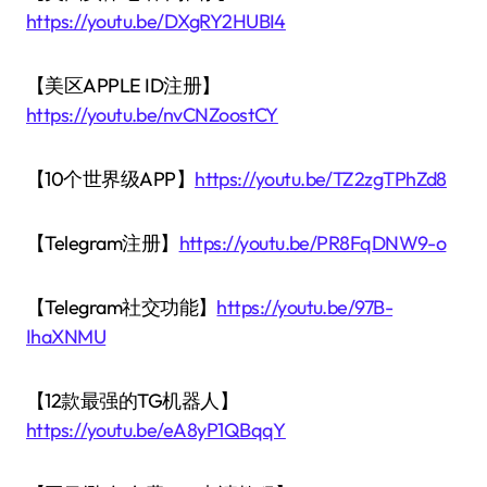
https://youtu.be/DXgRY2HUBI4
【美区APPLE ID注册】
https://youtu.be/nvCNZoostCY
【10个世界级APP】
https://youtu.be/TZ2zgTPhZd8
【Telegram注册】
https://youtu.be/PR8FqDNW9-o
【Telegram社交功能】
https://youtu.be/97B-
IhaXNMU
【12款最强的TG机器人】
https://youtu.be/eA8yP1QBqqY