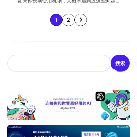
如果你长期使用机场，大概率遇到过这些问题…
文
1
2
章
分
搜索
页
搜索