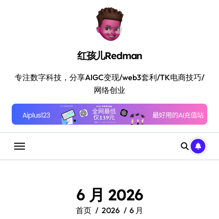
跳
转
到
内
容
红孩儿Redman
专注数字科技，分享AIGC变现/web3套利/TK电商技巧/
网络创业
6 月 2026
首页
2026
6 月