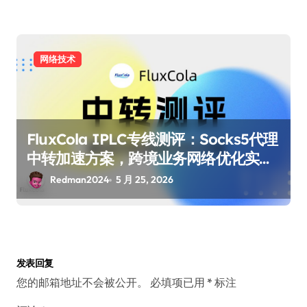
网络技术
FluxCola IPLC专线测评：Socks5代理
中转加速方案，跨境业务网络优化实测
| Redman
Redman2024
5 月 25, 2026
发表回复
您的邮箱地址不会被公开。
必填项已用
*
标注