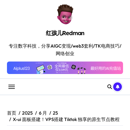
跳
转
到
内
容
红孩儿Redman
专注数字科技，分享AIGC变现/web3套利/TK电商技巧/
网络创业
首页
2025
6 月
25
X-ui 面板搭建！VPS搭建 Tiktok 独享的原生节点教程