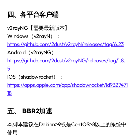
四、各平台客户端
v2rayNG【需要最新版本】
Windows（v2rayN）：
https://github.com/2dust/v2rayN/releases/tag/6.23
Android（v2rayNG）：
https://github.com/2dust/v2rayNG/releases/tag/1.8.
5
IOS（shadowrocket）：
https://apps.apple.com/app/shadowrocket/id9327471
18
五、 BBR2加速
本脚本建议在Debian≥9或是CentOS≥8以上的系统中
使用