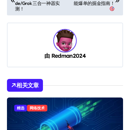
de/Grok 三合一神器实
能爆单的掘金指南！
导
测！
航
由
Redman2024
相关文章
精选
网络技术