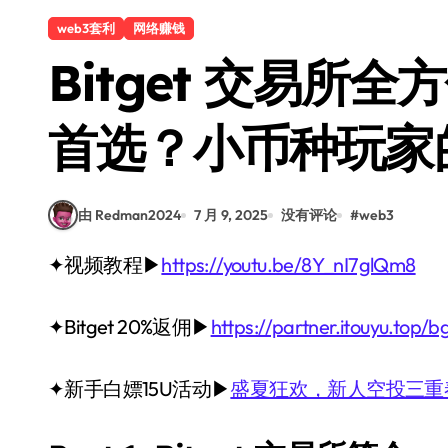
web3套利
网络赚钱
Bitget 交易所
首选？小币种玩家
由 Redman2024
7 月 9, 2025
没有评论
#
web3
✦视频教程▶
https://youtu.be/8Y_nI7glQm8
✦Bitget 20%返佣▶
https://partner.itouyu.top/
✦新手白嫖15U活动▶
盛夏狂欢，新人空投三重