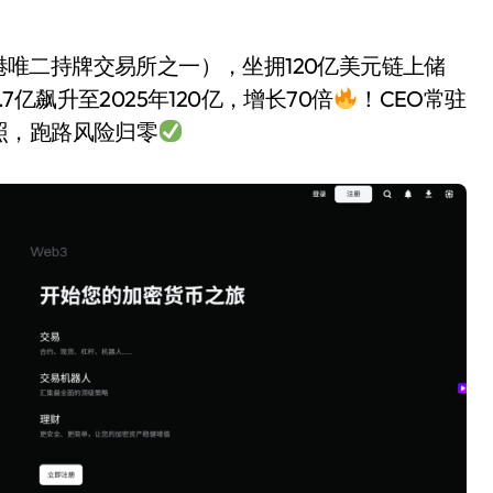
东方（香港唯二持牌交易所之一），坐拥120亿美元链上储
.7亿飙升至2025年120亿，增长70倍
！CEO常驻
照，跑路风险归零