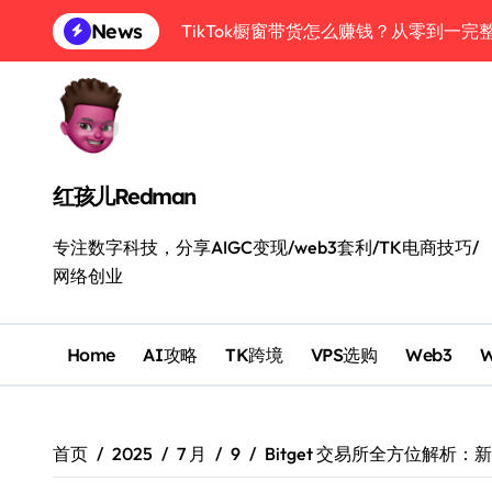
跳
News
转
币安最新注册及美股购买攻略：从C2C买U
到
内
Starryblu：Wise最佳平替？从0到1
容
一个API用遍99款大模型：AISA接入Op
GPT-5.6深度实测：ChatGPT、Wo
红孩儿Redman
国行手机也能拥有美国真实海外号：用saily
专注数字科技，分享AIGC变现/web3套利/TK电商技巧/
2026 高效信息流搭建指南：用4类工
网络创业
消费级U卡组合覆盖你99%的消费场景：Byb
Home
AI攻略
TK跨境
VPS选购
Web3
首页
2025
7 月
9
Bitget 交易所全方位解