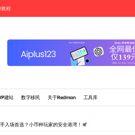
SDT到5美元买美股（2026）
完整实测教程
enClaw完整教程
rk、Codex合体后，AI终于能独立完成一个项目了？
 通过 Codex、Telegram 的手机验证，每月几块钱
具打造你的个人情报雷达
it Card主卡+BiyaPay备用卡完整攻略
WP建站
数字移民
关于Redman
工具库
析：新手入场首选？小币种玩家的安全港湾！