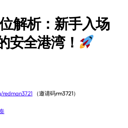
全方位解析：新手入场
的安全港湾！
bg/redman3721
（邀请码rm3721）
奏