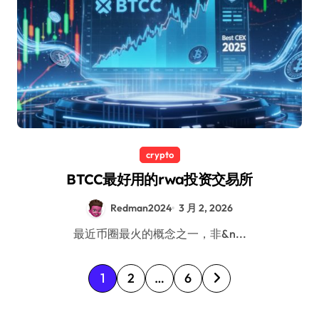
crypto
BTCC最好用的rwa投资交易所
Redman2024
3 月 2, 2026
最近币圈最火的概念之一，非&n...
文
1
2
…
6
章