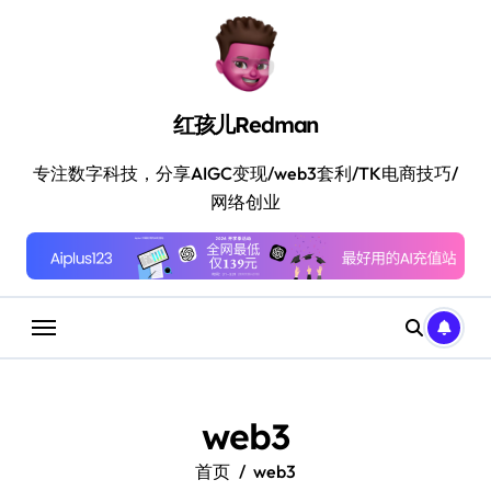
跳
转
到
内
容
红孩儿Redman
专注数字科技，分享AIGC变现/web3套利/TK电商技巧/
网络创业
web3
首页
web3