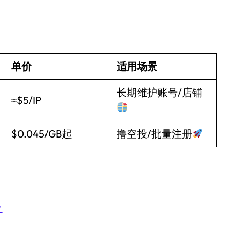
单价
适用场景
长期维护账号/店铺
≈$5/IP
$0.045/GB起
撸空投/批量注册
r