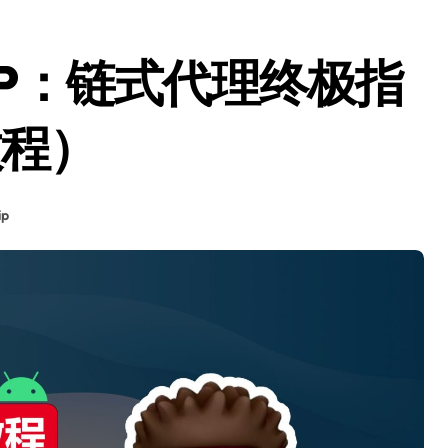
P：链式代理终极指
教程）
p