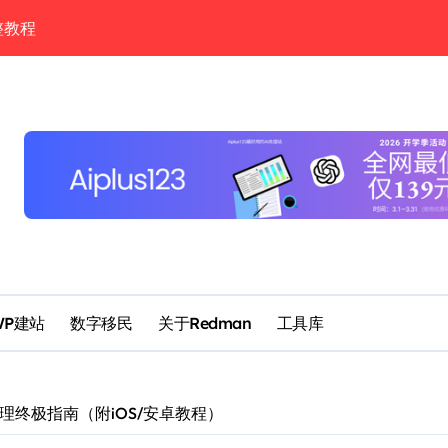
整教程
SDT到5美元买美股（2026）
完整实测教程
enClaw完整教程
rk、Codex合体后，AI终于能独立完成一个项目了？
 通过 Codex、Telegram 的手机验证，每月几块钱
具打造你的个人情报雷达
it Card主卡+BiyaPay备用卡完整攻略
WP建站
数字移民
关于Redman
工具库
理终极指南（附iOS/安卓教程）