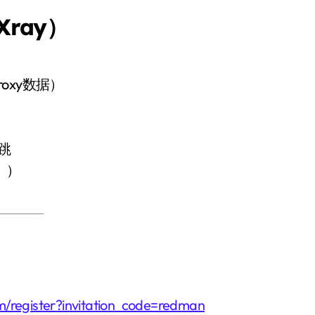
nXray）
roxy数据）
跳
！）
om/register?invitation_code=redman