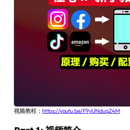
视频教程：
https://youtu.be/F9yUNduqZ4M