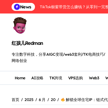
TikTok橱窗带货怎么赚钱？从零到一完
跳
News
转
币安最新注册及美股购买攻略：从C2C买U
到
内
Starryblu：Wise最佳平替？从0到1
容
一个API用遍99款大模型：AISA接入Op
GPT-5.6深度实测：ChatGPT、Wo
红孩儿Redman
国行手机也能拥有美国真实海外号：用saily
专注数字科技，分享AIGC变现/web3套利/TK电商技巧/
2026 高效信息流搭建指南：用4类工
网络创业
消费级U卡组合覆盖你99%的消费场景：Byb
Home
AI攻略
TK跨境
VPS选购
Web3
首页
2025
6 月
20
解锁全球住宅IP：链式代