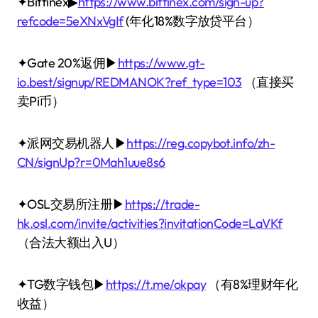
✦Bitfinex▶
https://www.bitfinex.com/sign-up?
refcode=5eXNxVgIf
(年化18%数字放贷平台）
✦Gate 20%返佣▶
https://www.gt-
io.best/signup/REDMANOK?ref_type=103
（直接买
卖Pi币）
✦派网交易机器人▶
https://reg.copybot.info/zh-
CN/signUp?r=0Mah1uue8s6
✦OSL交易所注册▶
https://trade-
hk.osl.com/invite/activities?invitationCode=LaVKf
（合法大额出入U）
✦TG数字钱包▶
https://t.me/okpay
（有8%理财年化
收益）