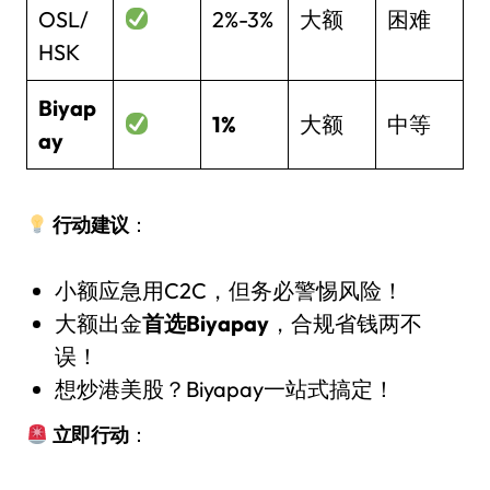
OSL/
2%-3%
大额
困难
HSK
Biyap
1%
大额
中等
ay
行动建议
：
小额应急用C2C，但务必警惕风险！
大额出金
首选Biyapay
，合规省钱两不
误！
想炒港美股？Biyapay一站式搞定！
立即行动
：