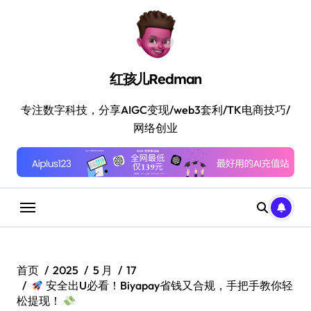
跳
转
到
内
容
红孩儿Redman
专注数字科技，分享AIGC变现/web3套利/TK电商技巧/
网络创业
首页
2025
5 月
17
安全出U必看！Biyapay省钱又合规，手把手教你轻
松提现！