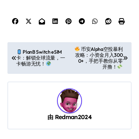
文
币安Alpha空投暴利
PlanB Switch eSIM
攻略：小资金月入300
章
卡：解锁全球流量，一
0+，手把手教你从零
卡畅游无忧！
导
开撸！
航
由
Redman2024