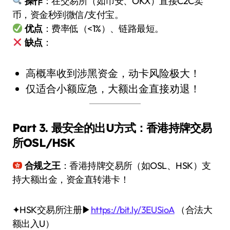
操作
：在交易所（如币安、OKX）直接C2C卖
币，资金秒到微信/支付宝。
优点
：费率低（<1%）、链路最短。
缺点
：
高概率收到涉黑资金，动卡风险极大！
仅适合小额应急，大额出金直接劝退！
Part 3. 最安全的出U方式：香港持牌交易
所OSL/HSK
合规之王
：香港持牌交易所（如OSL、HSK）支
持大额出金，资金直转港卡！
✦HSK交易所注册▶
https://bit.ly/3EUSioA
（合法大
额出入U）