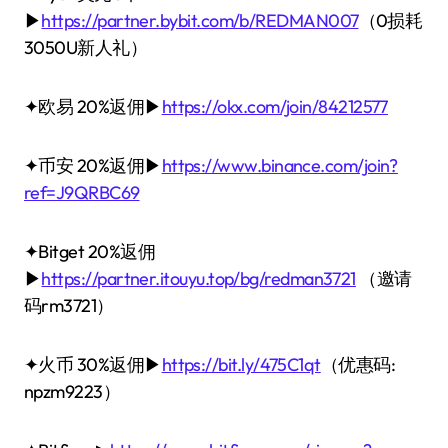
▶
https://partner.bybit.com/b/REDMAN007
（0损耗
3050U新人礼）
✦欧易 20%返佣▶
https://okx.com/join/84212577
✦币安 20%返佣▶
https://www.binance.com/join?
ref=J9QRBC69
✦Bitget 20%返佣
▶
https://partner.itouyu.top/bg/redman3721
（邀请
码rm3721）
✦火币 30%返佣▶
https://bit.ly/475C1qt
（优惠码:
npzm9223）