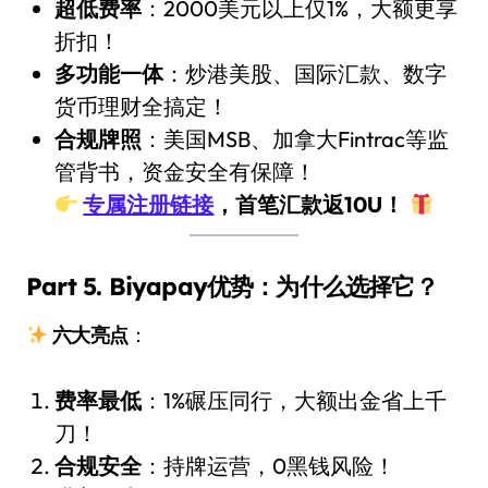
超低费率
：2000美元以上仅1%，大额更享
折扣！
多功能一体
：炒港美股、国际汇款、数字
货币理财全搞定！
合规牌照
：美国MSB、加拿大Fintrac等监
管背书，资金安全有保障！
专属注册链接
，首笔汇款返10U！
Part 5. Biyapay优势：为什么选择它？
六大亮点
：
费率最低
：1%碾压同行，大额出金省上千
刀！
合规安全
：持牌运营，0黑钱风险！