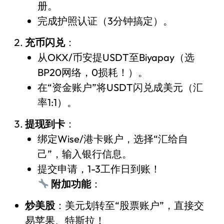
册。
完成护照认证（3分钟搞定）。
充币闪兑
：
从OKX/币安提USDT至Biyapay（选
BP20网络，0损耗！）。
在“资金账户”将USDT闪兑成美元（汇
率1:1）。
提现到卡
：
绑定Wise/港卡账户，选择“汇给自
己”，输入银行信息。
提交申请，1-3工作日到账！
附加功能
：
炒美股
：美元划转至“股票账户”，直接交
易苹果、特斯拉！