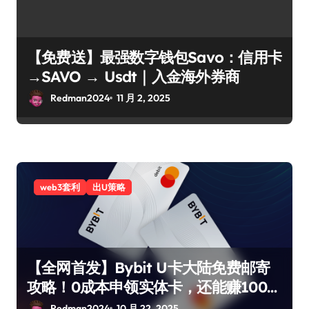
【免费送】最强数字钱包Savo：信用卡
→SAVO → Usdt｜入金海外券商
Redman2024
11 月 2, 2025
web3套利
出U策略
【全网首发】Bybit U卡大陆免费邮寄
攻略！0成本申领实体卡，还能赚100U
迎新福利！
Redman2024
10 月 22, 2025