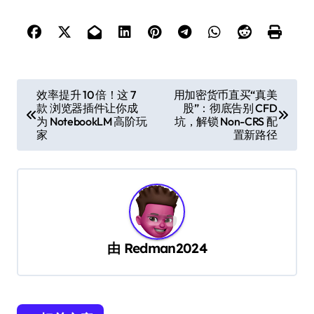
文
效率提升 10 倍！这 7
用加密货币直买“真美
款 浏览器插件让你成
股”：彻底告别 CFD
章
为 NotebookLM 高阶玩
坑，解锁 Non-CRS 配
导
家
置新路径
航
由
Redman2024