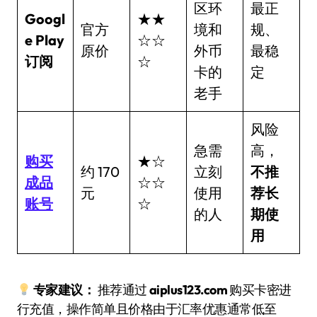
区环
最正
Googl
★★
官方
境和
规、
e Play
☆☆
原价
外币
最稳
订阅
☆
卡的
定
老手
风险
急需
高，
购买
★☆
约 170
立刻
不推
成品
☆☆
元
使用
荐长
账号
☆
的人
期使
用
专家建议：
推荐通过
aiplus123.com
购买卡密进
行充值，操作简单且价格由于汇率优惠通常低至