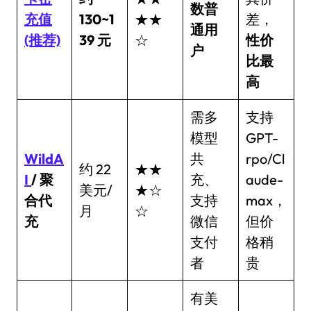
数普
充值
130~1
★★
差，
通用
(推荐)
39 元
☆
性价
户
比最
高
需多
支持
模型
GPT-
WildA
共
rpo/Cl
约 22
★★
I
/ 聚
充、
aude-
美元/
★☆
合代
支持
max，
月
☆
充
微信
但价
支付
格稍
者
贵
有美