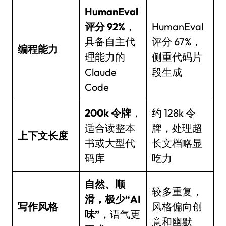
HumanEval
评分 92%
，
HumanEval
具备自主代
评分 67%，
编程能力
理能力的
侧重代码片
Claude
段生成
Code
200k 令牌
，
约 128k 令
适合读整本
牌，处理超
上下文长度
书或大型代
长文档略显
码库
吃力
自然、顺
较多重复，
滑，极少“AI
写作风格
风格偏向创
味”
，语气更
意和幽默