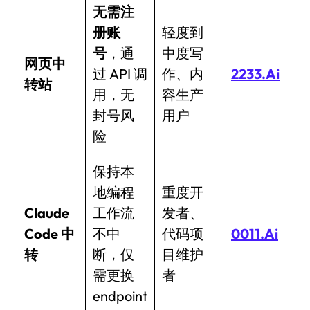
无需注
册账
轻度到
号
，通
中度写
网页中
过 API 调
作、内
2233.Ai
转站
用，无
容生产
封号风
用户
险
保持本
地编程
重度开
Claude
工作流
发者、
Code 中
不中
代码项
0011.Ai
转
断，仅
目维护
需更换
者
endpoint