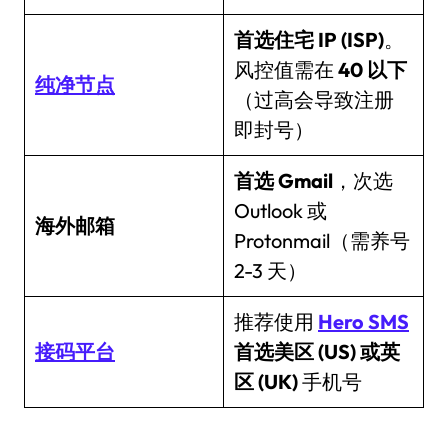
首选住宅 IP (ISP)
。
风控值需在
40 以下
纯净节点
（过高会导致注册
即封号）
首选 Gmail
，次选
Outlook 或
海外邮箱
Protonmail（需养号
2-3 天）
推荐使用
Hero SMS
接码平台
首选美区 (US) 或英
区 (UK)
手机号