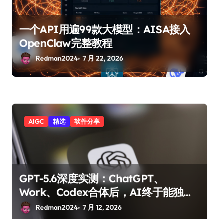
一个API用遍99款大模型：AISA接入
OpenClaw完整教程
Redman2024
7 月 22, 2026
AIGC
精选
软件分享
GPT-5.6深度实测：ChatGPT、
Work、Codex合体后，AI终于能独立
完成一个项目了？
Redman2024
7 月 12, 2026