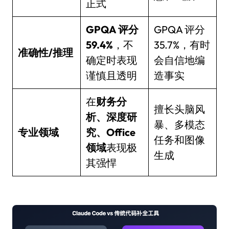
正式
GPQA 评分
GPQA 评分
59.4%
，不
35.7%，有时
准确性/推理
确定时表现
会自信地编
谨慎且透明
造事实
在
财务分
擅长头脑风
析、深度研
暴、多模态
专业领域
究、Office
任务和图像
领域
表现极
生成
其强悍