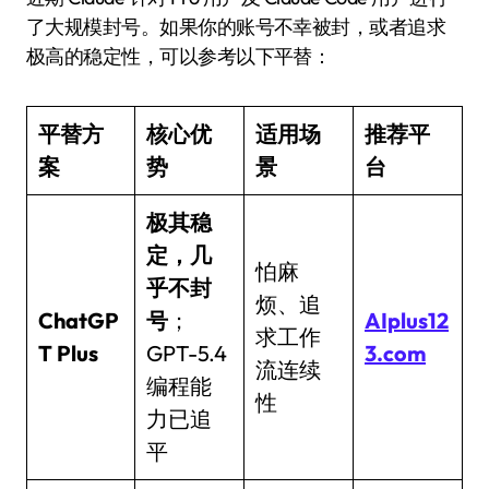
了大规模封号。如果你的账号不幸被封，或者追求
极高的稳定性，可以参考以下平替：
平替方
核心优
适用场
推荐平
案
势
景
台
极其稳
定，几
怕麻
乎不封
烦、追
ChatGP
号
；
AIplus12
求工作
T Plus
GPT-5.4
3.com
流连续
编程能
性
力已追
平