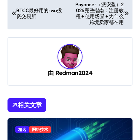
文
Payoneer（派安盈）2
BTCC最好用的rwa投
026完整指南：注册教
章
资交易所
程 + 使用场景 + 为什么
导
跨境卖家都在用
航
由
Redman2024
相关文章
精选
网络技术