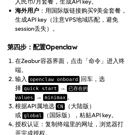
人民币/月套餐，生成API key。
海外用户
：用国际版链接购买9美金套餐，
生成API key（注意VPS地域匹配，避免
session丢失）。
第四步：配置Openclaw
在Zeabur容器界面，点击「命令」进入终
端。
输入
回车，选
openclaw onboard
择
→
quick start
已存在的
→
。
values
minimax
根据API属地选
（大陆版）
CN
或
（国际版），粘贴API key。
global
授权认证：复制终端里的网址，浏览器打
开完成授权。