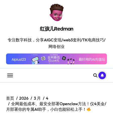
跳
转
到
内
容
红孩儿Redman
专注数字科技，分享AIGC变现/web3套利/TK电商技巧/
网络创业
首页
2026
3 月
4
全网最低成本、最安全部署Openclaw方法！仅4美金/
月部署你的专属AI助手，小白也能轻松上手！