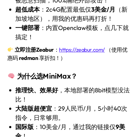
被恶意扫描，100%隔绝外部攻击！
超低成本
：2c4G配置最低仅
3美金/月
（新
加坡地区），用我的优惠码再打折！
一键部署
：内置Openclaw模板，点几下就
搞定！
立即注册Zeabur
：
https://zeabur.com/
（使用优
惠码
redman
享折扣！）
为什么选MiniMax？
推理快、效果好
，本地部署的8bit模型没法
比！
大陆版超便宜
：29人民币/月，5小时40次
指令，日常够用。
国际版
：10美金/月，通过我的链接仅
9美
金
！