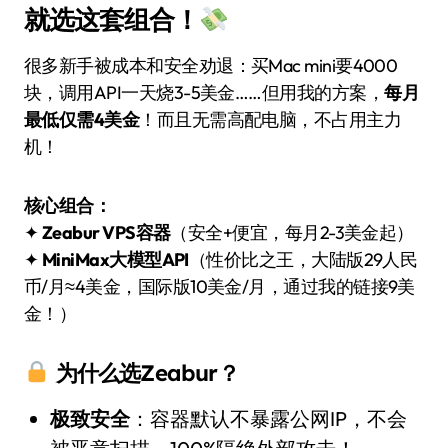
就选这套组合！
很多新手被成本和安全劝退：买Mac mini要4000
块，调用API一天烧3-5美金……但用我的方案，
每月
最低仅需4美金
！而且无需高配电脑，不占用主力
机！
核心组合：
✦
Zeabur VPS容器
（安全+便宜，每月2-3美金起）
✦
MiniMax大模型API
（性价比之王，大陆版29人民
币/月≈4美金，国际版10美金/月，通过我的链接9美
金！）
为什么选Zeabur？
极致安全
：容器默认不暴露公网IP，不会