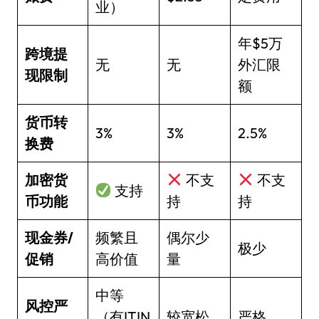
业）
年$5万
跨境提
无
无
外汇限
现限制
额
货币转
3%
3%
2.5%
换费
加密货
不支
不支
支持
币功能
持
持
现金券/
频繁且
偶尔少
极少
促销
高价值
量
中等
风控严
（有ITIN
较宽松
严格