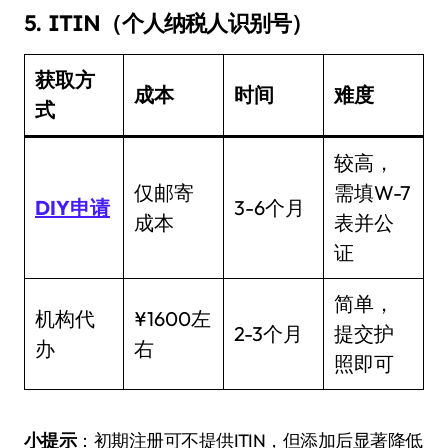
5. ITIN（个人纳税人识别号）
获取方
成本
时间
难度
式
较高，
仅邮寄
需填W-7
DIY申请
3-6个月
成本
表并公
证
简单，
机构代
¥1600左
2-3个月
提交护
办
右
照即可
小提示
：初期注册可不提供ITIN，但添加后显著降低