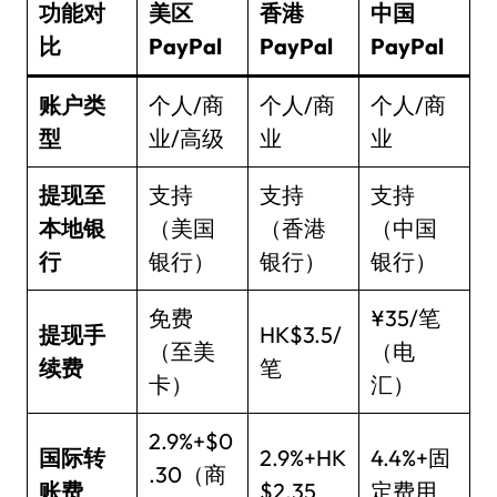
功能对
美区
香港
中国
比
PayPal
PayPal
PayPal
账户类
个人/商
个人/商
个人/商
型
业/高级
业
业
提现至
支持
支持
支持
本地银
（美国
（香港
（中国
行
银行）
银行）
银行）
免费
¥35/笔
提现手
HK$3.5/
（至美
（电
续费
笔
卡）
汇）
2.9%+$0
国际转
2.9%+HK
4.4%+固
.30（商
账费
$2.35
定费用