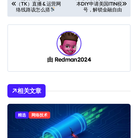
（TK）直播 & 运营网
本DIY申请美国ITIN税
章
络线路该怎么搭
号，解锁金融自由
导
航
由
Redman2024
相关文章
精选
网络技术