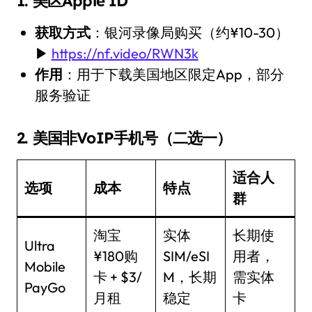
1. 美区Apple ID
获取方式
：银河录像局购买（约¥10-30）
▶
https://nf.video/RWN3k
作用
：用于下载美国地区限定App，部分
服务验证
2. 美国非VoIP手机号（二选一）
适合人
选项
成本
特点
群
淘宝
实体
长期使
Ultra
¥180购
SIM/eSI
用者，
Mobile
卡 + $3/
M，长期
需实体
PayGo
月租
稳定
卡