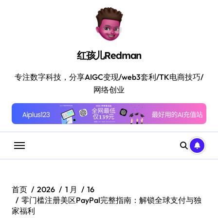
跳
转
到
内
容
红孩儿Redman
专注数字科技，分享AIGC变现/web3套利/TK电商技巧/
网络创业
首页
2026
1 月
16
零门槛注册美区PayPal完整指南：解锁全球支付与独
家福利