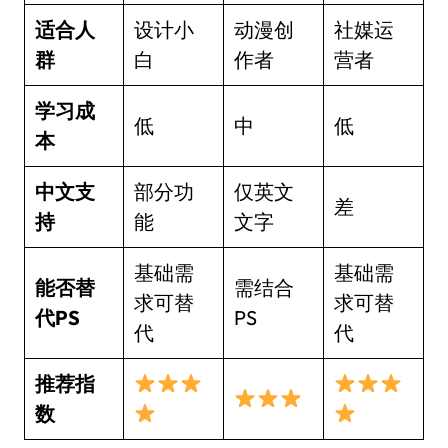
适合人
设计小
动漫创
社媒运
群
白
作者
营者
学习成
低
中
低
本
中文支
部分功
仅英文
差
持
能
文字
基础需
基础需
能否替
需结合
求可替
求可替
代PS
PS
代
代
推荐指
数