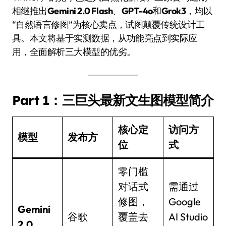
相继推出
Gemini 2.0 Flash
、
GPT-4o
和
Grok3
，均以
“自然语言修图”为核心卖点，试图颠覆传统设计工
具。本文将基于实测数据，从功能亮点到实际应
用，全面解析三大模型的优劣。
Part 1：三巨头最新文生图模型简介
核心定
访问方
模型
发布方
位
式
零门槛
对话式
需通过
修图，
Google
Gemini
谷歌
覆盖去
AI Studio
2.0