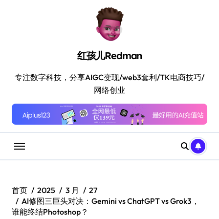
跳
转
到
内
容
红孩儿Redman
专注数字科技，分享AIGC变现/web3套利/TK电商技巧/
网络创业
首页
2025
3 月
27
AI修图三巨头对决：Gemini vs ChatGPT vs Grok3，
谁能终结Photoshop？