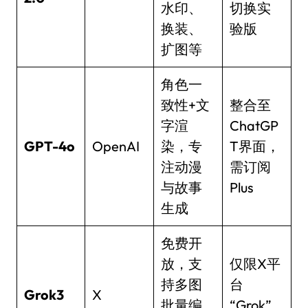
水印、
切换实
换装、
验版
扩图等
角色一
致性+文
整合至
字渲
ChatGP
GPT-4o
OpenAI
染，专
T界面，
注动漫
需订阅
与故事
Plus
生成
免费开
放，支
仅限X平
持多图
台
Grok3
X
批量编
“Grok”