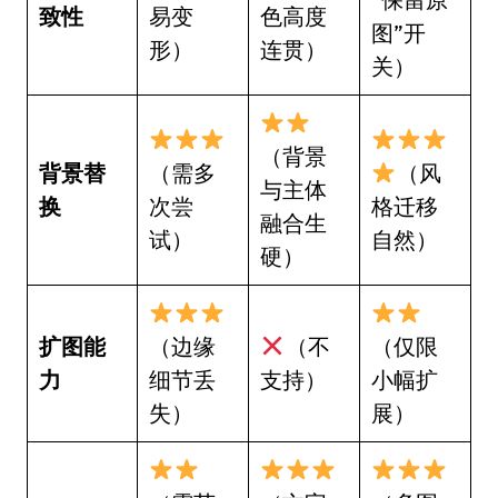
致性
易变
色高度
图”开
形）
连贯）
关）
（背景
背景替
（需多
（风
与主体
换
次尝
格迁移
融合生
试）
自然）
硬）
扩图能
（边缘
（不
（仅限
力
细节丢
支持）
小幅扩
失）
展）