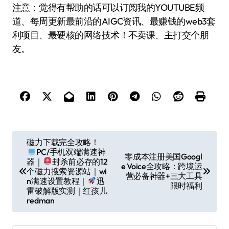
注意：觉得有帮助的话可以订阅我的YOUTUBE频
道、每周更新最前沿的AIGC资讯、最赚钱的web3套
利项目、最硬核的网络技术！不卖课、主打交个朋
友。
文
磁力下载完全攻略！
PC/手机双端满速神
章
零成本注册美国Googl
器｜
封杀前必存的12
e Voice全攻略：跨境运
导
个磁力搜索资源站｜wi
营必备神器+三大工具
n满速设置教程｜
迅
限时福利
航
雷破解版实测｜红孩儿
redman