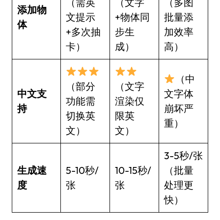
（需英
（文字
（多图
添加物
文提示
+物体同
批量添
体
+多次抽
步生
加效率
卡）
成）
高）
（中
（部分
（文字
中文支
文字体
功能需
渲染仅
持
崩坏严
切换英
限英
重）
文）
文）
3-5秒/张
生成速
5-10秒/
10-15秒/
（批量
度
张
张
处理更
快）