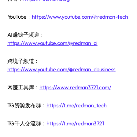
YouTube：
https://www.youtube.com/@redman-tech
AI赚钱子频道：
https://www.youtube.com/@redman_ai
跨境子频道：
https://www.youtube.com/@redman_ebusiness
网赚工具库：
https://www.redman3721.com/
TG资源发布群：
https://t.me/redman_tech
TG千人交流群：
https://t.me/redman3721