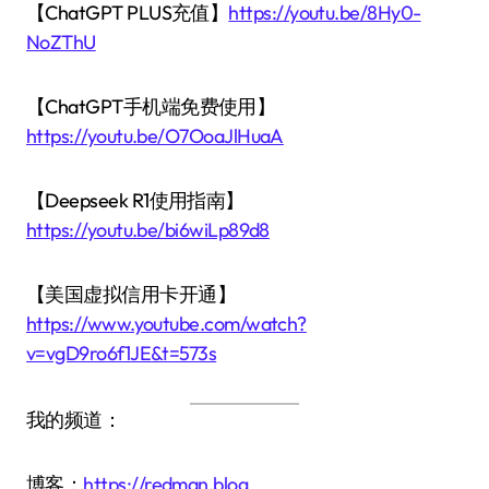
【ChatGPT PLUS充值】
https://youtu.be/8Hy0-
NoZThU
【ChatGPT手机端免费使用】
https://youtu.be/O7OoaJlHuaA
【Deepseek R1使用指南】
https://youtu.be/bi6wiLp89d8
【美国虚拟信用卡开通】
https://www.youtube.com/watch?
v=vgD9ro6f1JE&t=573s
我的频道：
博客：
https://redman.blog