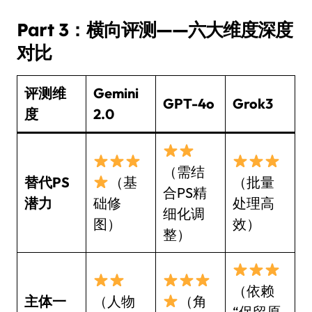
Part 3：横向评测——六大维度深度
对比
评测维
Gemini
GPT-4o
Grok3
度
2.0
（需结
替代PS
（基
（批量
合PS精
潜力
础修
处理高
细化调
图）
效）
整）
（依赖
主体一
（人物
（角
“保留原