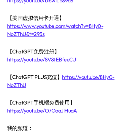
https://youtu.be/bi6wiLp89d8
【美国虚拟信用卡开通】
https://www.youtube.com/watch?v=8Hy0-
NoZThU&t=293s
【ChatGPT免费注册】
https://youtu.be/8V8tEBfeuCU
【ChatGPT PLUS充值】
https://youtu.be/8Hy0-
NoZThU
【ChatGPT手机端免费使用】
https://youtu.be/O7OoaJlHuaA
我的频道：