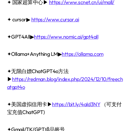
✦ 国家超算中心▶
https://www.scnet.cn/ui/mall/
✦ cursor▶
https://www.cursor.ai
✦GPT4All▶
https://www.nomic.ai/gpt4all
✦Ollama+Anything LM▶
https://ollama.com
✦无限白嫖ChatGPT4o方法
▶
https://redman.blog/index.php/2024/12/10/freech
atgpt4o
✦美国虚拟信用卡▶
https://bit.ly/4aId3NY
（可支付
宝充值ChatGPT)
✦Gmail/TK/GPT成品账号