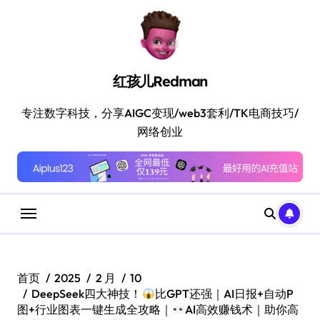
跳
转
到
内
容
红孩儿Redman
专注数字科技，分享AIGC变现/web3套利/TK电商技巧/
网络创业
首页
2025
2 月
10
DeepSeek四大神技！
比GPT还强｜AI日报+自动P
图+行业图表一键生成全攻略｜
AI高效赚钱术｜助你高