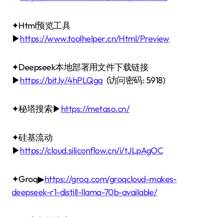
✦Html预览工具
▶
https://www.toolhelper.cn/Html/Preview
✦Deepseek本地部署用文件下载链接
▶
https://bit.ly/4hPLQgq
(访问密码: 5918)
✦秘塔搜索▶
https://metaso.cn/
✦硅基流动
▶
https://cloud.siliconflow.cn/i/tJLpAgOC
✦Groq▶
https://groq.com/groqcloud-makes-
deepseek-r1-distill-llama-70b-available/