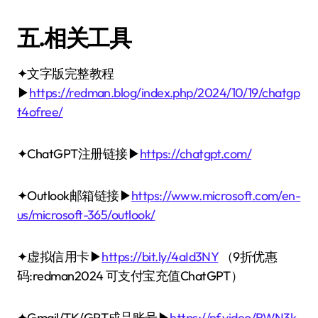
五.相关工具
✦文字版完整教程
▶
https://redman.blog/index.php/2024/10/19/chatgp
t4ofree/
✦ChatGPT注册链接▶
https://chatgpt.com/
✦Outlook邮箱链接▶
https://www.microsoft.com/en-
us/microsoft-365/outlook/
✦虚拟信用卡▶
https://bit.ly/4aId3NY
（9折优惠
码:redman2024 可支付宝充值ChatGPT）
✦Gmail/TK/GPT成品账号▶
https://nf.video/RWN3k