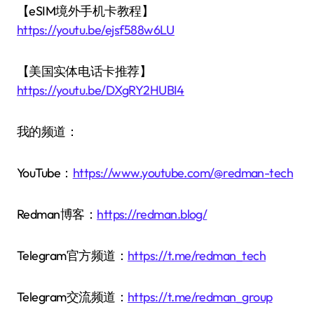
【eSIM境外手机卡教程】
https://youtu.be/ejsf588w6LU
【美国实体电话卡推荐】
https://youtu.be/DXgRY2HUBI4
我的频道：
YouTube：
https://www.youtube.com/@redman-tech
Redman博客：
https://redman.blog/
Telegram官方频道：
https://t.me/redman_tech
Telegram交流频道：
https://t.me/redman_group