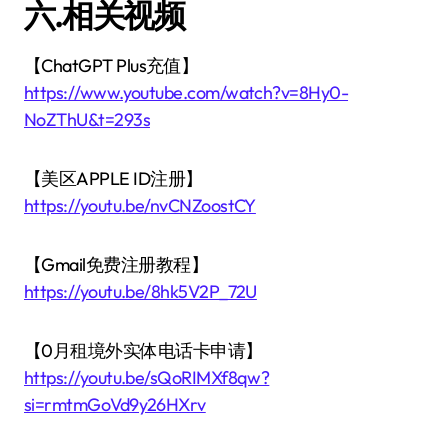
六.相关视频
【ChatGPT Plus充值】
https://www.youtube.com/watch?v=8Hy0-
NoZThU&t=293s
【美区APPLE ID注册】
https://youtu.be/nvCNZoostCY
【Gmail免费注册教程】
https://youtu.be/8hk5V2P_72U
【0月租境外实体电话卡申请】
https://youtu.be/sQoRIMXf8qw?
si=rmtmGoVd9y26HXrv