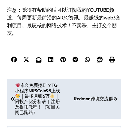
注意：觉得有帮助的话可以订阅我的YOUTUBE频
道、每周更新最前沿的AIGC资讯、最赚钱的web3套
利项目、最硬核的网络技术！不卖课、主打交个朋
友。
文
永久免费挖矿？TG
小程序MRSCoin98上线
章
｜最多月赚6万
｜
Redman跨境交流群
导
附投产比分析表｜注册
及提币教程！（项目关
航
闭已跑路）