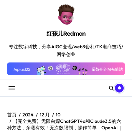
跳
转
到
内
容
红孩儿Redman
专注数字科技，分享AIGC变现/web3套利/TK电商技巧/
网络创业
首页
2024
12 月
10
【完全免费】无限白嫖ChatGPT4o和Claude3.5的六
种方法，亲测有效！无次数限制，操作简单｜OpenAI ｜