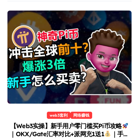
web3套利
网络赚钱
【Web3实操】新手用户零门槛买Pi币攻略
｜OKX/Gate汇率对比+派网充1送1
｜手把