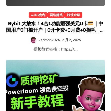
web3套利
网络赚钱
跨境金融
Bybit 大放水！4合1功能最强美元U卡
｜中
国用户0门槛开户｜0开卡费+0月费+0损耗｜白
嫖300美金
｜免地址证明｜实体卡+虚拟卡免
Redman2024
2 月 2, 2025
费申领｜加密货币出金神卡！Bybit注册开户教
程｜红孩儿redman
视频教程链接：https://...