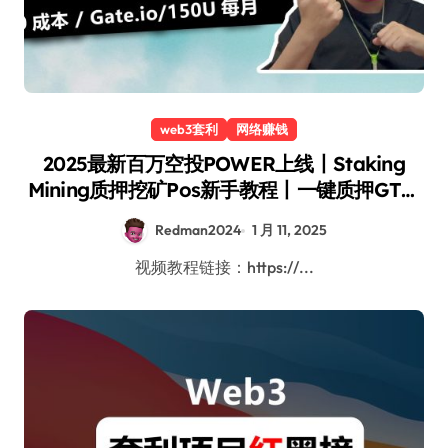
web3套利
网络赚钱
2025最新百万空投POWER上线丨Staking
Mining质押挖矿Pos新手教程丨一键质押GT币
享60%年化收益丨MOVE、HOLD、AGR等项
Redman2024
1 月 11, 2025
目挖矿进行中丨Gate.io交易所丨新币认购&新
币挖矿｜红孩儿redman
视频教程链接：https://...