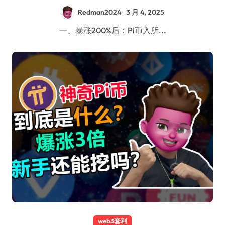
手教USDT入金兑换｜20%返佣秘籍｜Pi币冲前
Redman2024
3 月 4, 2025
十大市值
｜红孩儿redman
一、暴涨200%后：Pi币入所...
web3套利